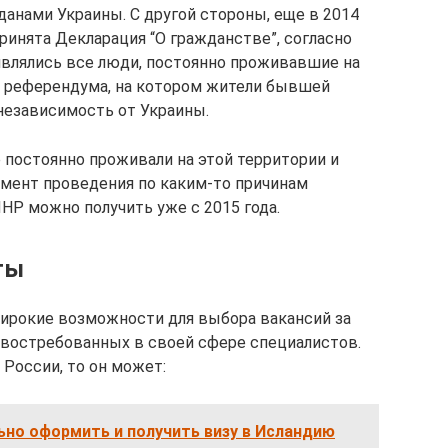
данами Украины. С другой стороны, еще в 2014
инята Декларация “О гражданстве”, согласно
являлись все люди, постоянно проживавшие на
я референдума, на котором жители бывшей
 независимость от Украины.
 постоянно проживали на этой территории и
омент проведения по каким-то причинам
ЛНР можно получить уже с 2015 года.
ты
широкие возможности для выбора вакансий за
я востребованных в своей сфере специалистов.
 России, то он может:
ьно оформить и получить визу в Исландию