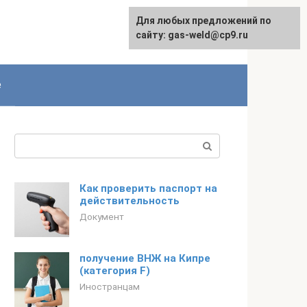
Для любых предложений по
сайту: gas-weld@cp9.ru
е
Поиск:
Как проверить паспорт на
действительность
Документ
получение ВНЖ на Кипре
(категория F)
Иностранцам