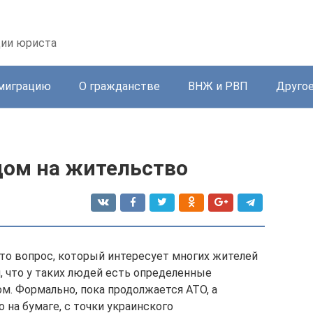
ции юриста
миграцию
О гражданстве
ВНЖ и РВП
Друго
дом на жительство
это вопрос, который интересует многих жителей
, что у таких людей есть определенные
м. Формально, пока продолжается АТО, а
на бумаге, с точки украинского