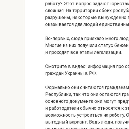
работу? Этот вопрос задают юристам
сложная. На территории обеих респуб
разрушены, некоторые вынужденно п
оказывается для людей единственн
Во-первых, сюда приехало много люд
Многие из них получили статус бежен
и проходят все этапы легализации.
Смотрите в видео: информация про о
граждан Украины в РФ.
Формально они считаются гражданами 
Республики, так что они остаются гр
основного документа они могут пред
и работодатели обычно относятся к э
возможность устроиться на работу. О
выгодный вариант. Ведь люди, получ
не могут выезжать за пределы стран