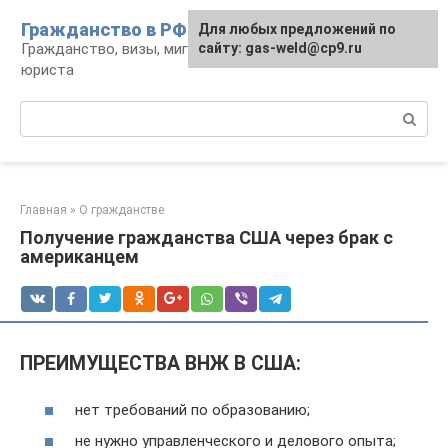
Перейти
Гражданство в РФ
Для любых предложений по
к
Гражданство, визы, миграция: консультации
сайту: gas-weld@cp9.ru
контенту
юриста
Поиск:
Главная
»
О гражданстве
Получение гражданства США через брак с
американцем
ПРЕИМУЩЕСТВА ВНЖ В США:
нет требований по образованию;
не нужно управленческого и делового опыта;