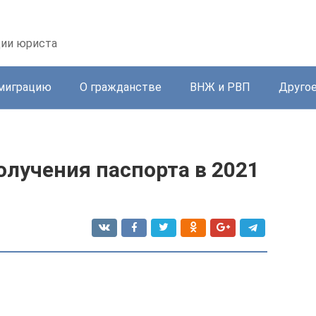
ции юриста
миграцию
О гражданстве
ВНЖ и РВП
Друго
лучения паспорта в 2021