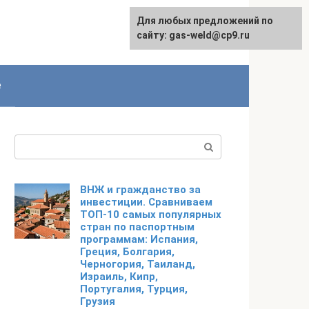
Для любых предложений по
сайту: gas-weld@cp9.ru
е
Поиск:
ВНЖ и гражданство за
инвестиции. Сравниваем
ТОП-10 самых популярных
стран по паспортным
программам: Испания,
Греция, Болгария,
Черногория, Таиланд,
Израиль, Кипр,
Португалия, Турция,
Грузия