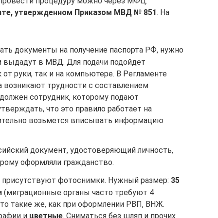
 провести процедуру можно через МФЦ.
нте, утвержденном Приказом МВД № 851
. На
ть документы на получение паспорта РФ, нужно
м выдадут в МВД. Для подачи подойдет
 от руки, так и на компьютере. В Регламенте
ека возникают трудности с составлением
 должен сотрудник, которому подают
тверждать, что это правило работает на
вительно возьмется вписывать информацию
сийский документ, удостоверяющий личность,
орому оформляли гражданство.
 присутствуют фотоснимки. Нужный размер:
35
и
(миграционные органы часто требуют 4
то такие же, как при оформлении РВП, ВНЖ.
рафии и
цветные
. Сниматься без шляп и прочих