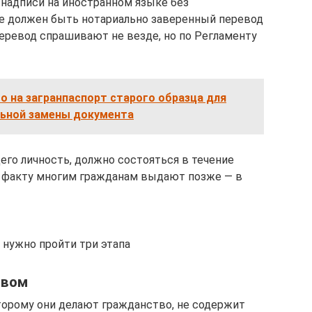
 надписи на иностранном языке без
чне должен быть нотариально заверенный перевод
Перевод спрашивают не везде, но по Регламенту
о на загранпаспорт старого образца для
льной замены документа
го личность, должно состояться в течение
по факту многим гражданам выдают позже — в
 нужно пройти три этапа
твом
оторому они делают гражданство, не содержит