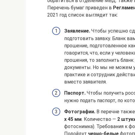
обратиться в отделение МВД. Также
Перечень бумаг приведен в
Регламе
2021 год список выглядит так:
Заявление.
Чтобы успешно сда
подготовить заявку. Бланк ва
прошение, подготовленное как
говорится, что, если у челов
прошения, то заполнить бланк
документы. Но мы не можем у
практике и сотрудник дейст
вместо заявителя.
Паспорт.
Чтобы получить рос
нужно подать паспорт, по кот
Фотографии.
В перечне также
х 45 мм
. Количество —
2 штук
фотоснимка). Требования к фо
Подойдут
черно-белые
фотог