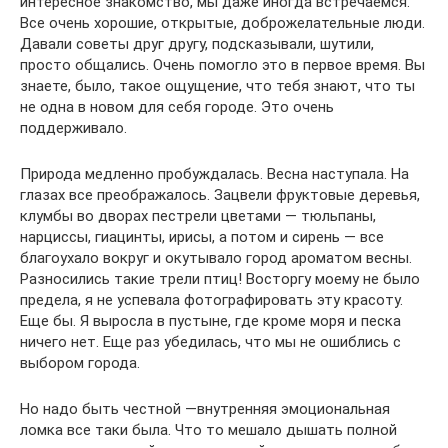
интересное знакомство, мы даже иногда встречаемся.
Все очень хорошие, открытые, доброжелательные люди.
Давали советы друг другу, подсказывали, шутили,
просто общались. Очень помогло это в первое время. Вы
знаете, было, такое ощущение, что тебя знают, что ты
не одна в новом для себя городе. Это очень
поддерживало.
Природа медленно пробуждалась. Весна наступала. На
глазах все преображалось. Зацвели фруктовые деревья,
клумбы во дворах пестрели цветами — тюльпаны,
нарциссы, гиацинты, ирисы, а потом и сирень — все
благоухало вокруг и окутывало город ароматом весны.
Разносились такие трели птиц! Восторгу моему не было
предела, я не успевала фотографировать эту красоту.
Еще бы. Я выросла в пустыне, где кроме моря и песка
ничего нет. Еще раз убедилась, что мы не ошиблись с
выбором города.
Но надо быть честной —внутренняя эмоциональная
ломка все таки была. Что то мешало дышать полной