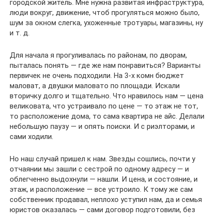
городской житель. Мне нужна развитая инфраструктура,
люди вокруг, движение, чтоб прогуляться можно было,
шум за окном слегка, ухоженные тротуары, магазины, ну
и т. д.
Для начала я прогуливалась по районам, по дворам,
пыталась понять — где же нам понравиться? Варианты
первичек не очень подходили. На 3-х комн бюджет
маловат, а двушки маловато по площади. Искали
вторичку долго и тщательно. Что нравилось нам — цена
великовата, что устраивало по цене — то этаж не тот,
то расположение дома, то сама квартира не айс. Делали
небольшую паузу — и опять поиски. И с риэлторами, и
сами ходили.
Но наш случай пришел к нам. Звезды сошлись, почти у
отчаянии мы зашли с сестрой по одному адресу — и
облегченно выдохнули — нашли. И цена, и состояние, и
этаж, и расположение — все устроило. К тому же сам
собственник продавал, неплохо уступил нам, да и семья
юристов оказалась — сами договор подготовили, без