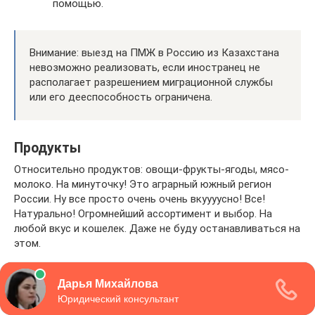
помощью.
Внимание: выезд на ПМЖ в Россию из Казахстана
невозможно реализовать, если иностранец не
располагает разрешением миграционной службы
или его дееспособность ограничена.
Продукты
Относительно продуктов: овощи-фрукты-ягоды, мясо-
молоко. На минуточку! Это аграрный южный регион
России. Ну все просто очень очень вкуууусно! Все!
Натурально! Огромнейший ассортимент и выбор. На
любой вкус и кошелек. Даже не буду останавливаться на
этом.
На каждом углу, помимо сетевых магазинов, тысячи
маленьких фермерских магазинчиков, киосков, лавочек,
прилавков и не забываем про рынки! Там все еще