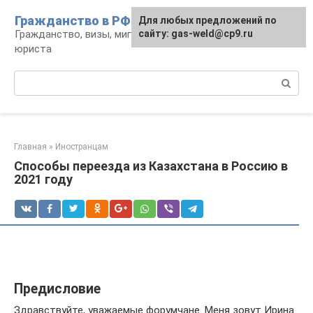
Перейти
Гражданство в РФ
Для любых предложений по
к
Гражданство, визы, миграция: консультации
сайту: gas-weld@cp9.ru
контенту
юриста
Поиск:
Главная
»
Иностранцам
Способы переезда из Казахстана в Россию в
2021 году
Предисловие
Здравствуйте, уважаемые форумчане. Меня зовут Ирина.