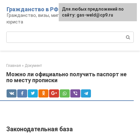
Перейти
Гражданство в РФ
Для любых предложений по
к
Гражданство, визы, миграция: консультации
сайту: gas-weld@cp9.ru
контенту
юриста
Поиск:
Главная
»
Документ
Можно ли официально получить паспорт не
по месту прописки
Законодательная база