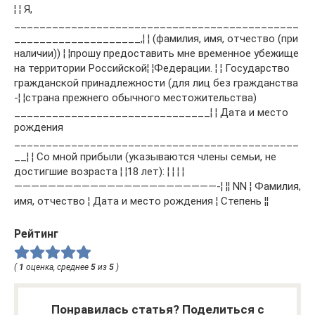
¦ ¦ Я,
_____________________________________________
____________________,¦ ¦ (фамилия, имя, отчество (при
наличии)) ¦ ¦прошу предоставить мне временное убежище
на территории Российской¦ ¦Федерации. ¦ ¦ Государство
гражданской принадлежности (для лиц без гражданства
-¦ ¦страна прежнего обычного местожительства)
_______________________________¦ ¦ Дата и место
рождения
_____________________________________________
__¦ ¦ Со мной прибыли (указываются члены семьи, не
достигшие возраста ¦ ¦18 лет): ¦ ¦ ¦ ¦
————————————————————————-¦ ¦¦ NN ¦ Фамилия,
имя, отчество ¦ Дата и место рождения ¦ Степень ¦¦
Рейтинг
(
1
оценка, среднее
5
из
5
)
Понравилась статья? Поделиться с