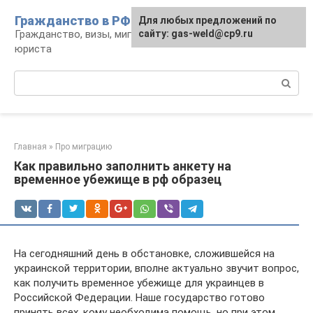
Перейти
Гражданство в РФ
Для любых предложений по
к
Гражданство, визы, миграция: консультации
сайту: gas-weld@cp9.ru
контенту
юриста
Поиск:
Главная
»
Про миграцию
Как правильно заполнить анкету на
временное убежище в рф образец
На сегодняшний день в обстановке, сложившейся на
украинской территории, вполне актуально звучит вопрос,
как получить временное убежище для украинцев в
Российской Федерации. Наше государство готово
принять всех, кому необходима помощь, но при этом