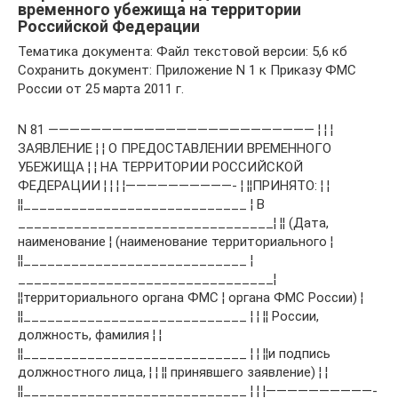
временного убежища на территории
Российской Федерации
Тематика документа: Файл текстовой версии: 5,6 кб
Сохранить документ: Приложение N 1 к Приказу ФМС
России от 25 марта 2011 г.
N 81 ————————————————————————— ¦ ¦ ¦
ЗАЯВЛЕНИЕ ¦ ¦ О ПРЕДОСТАВЛЕНИИ ВРЕМЕННОГО
УБЕЖИЩА ¦ ¦ НА ТЕРРИТОРИИ РОССИЙСКОЙ
ФЕДЕРАЦИИ ¦ ¦ ¦ ¦——————————- ¦ ¦¦ПРИНЯТО: ¦ ¦
¦¦____________________________ ¦ В
________________________________¦ ¦¦ (Дата,
наименование ¦ (наименование территориального ¦
¦¦____________________________ ¦
________________________________¦
¦¦территориального органа ФМС ¦ органа ФМС России) ¦
¦¦____________________________ ¦ ¦ ¦¦ России,
должность, фамилия ¦ ¦
¦¦____________________________ ¦ ¦ ¦¦и подпись
должностного лица, ¦ ¦ ¦¦ принявшего заявление) ¦ ¦
¦¦____________________________ ¦ ¦ ¦——————————-