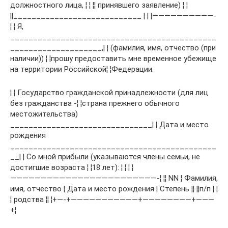
должностного лица, ¦ ¦ ¦¦ принявшего заявление) ¦ ¦
¦¦____________________________ ¦ ¦ ¦——————————-
¦ ¦ Я,
_____________________________________________
____________________,¦ ¦ (фамилия, имя, отчество (при
наличии)) ¦ ¦прошу предоставить мне временное убежище
на территории Российской¦ ¦Федерации.
¦ ¦ Государство гражданской принадлежности (для лиц
без гражданства -¦ ¦страна прежнего обычного
местожительства)
_______________________________¦ ¦ Дата и место
рождения
_____________________________________________
__¦ ¦ Со мной прибыли (указываются члены семьи, не
достигшие возраста ¦ ¦18 лет): ¦ ¦ ¦ ¦
————————————————————————-¦ ¦¦ NN ¦ Фамилия,
имя, отчество ¦ Дата и место рождения ¦ Степень ¦¦ ¦¦п/п ¦ ¦
¦ родства ¦¦ ¦+—-+———————————+————————+———
+¦