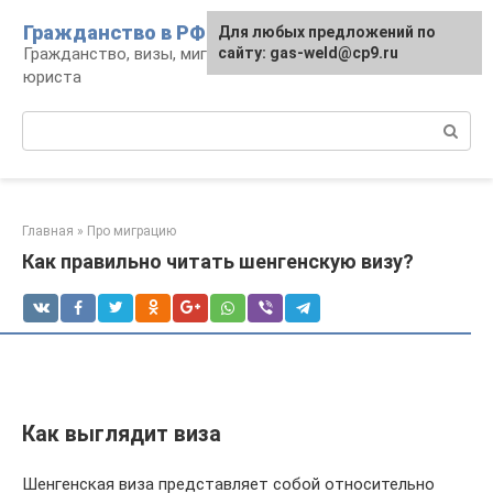
Перейти
Гражданство в РФ
Для любых предложений по
к
Гражданство, визы, миграция: консультации
сайту: gas-weld@cp9.ru
контенту
юриста
Поиск:
Главная
»
Про миграцию
Как правильно читать шенгенскую визу?
Как выглядит виза
Шенгенская виза представляет собой относительно