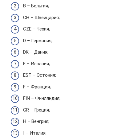
B – Бельгия;
CH – Швейцария;
CZE – Чехия;
D – Германия;
DK – Дания;
E – Испания;
EST – Эстония;
F – Франция;
FIN – Финляндия;
GR – Греция;
H – Венгрия;
I – Италия;