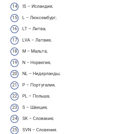
IS – Исландия;
L – Люксембург;
LT – Литва;
LVA – Латвия;
M – Мальта;
N – Норвегия;
NL – Нидерланды;
P – Португалия;
PL – Польша;
S – Швеция;
SK – Словакия;
SVN – Словения.