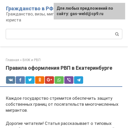
Перейти
Гражданство в РФ
Для любых предложений по
к
Гражданство, визы, миграция: консультации
сайту: gas-weld@cp9.ru
контенту
юриста
Поиск:
Главная
»
ВНЖ и РВП
Правила оформления РВП в Екатеринбурге
Каждое государство стремится обеспечить защиту
собственных границ от посягательств многочисленных
мигрантов.
Дорогие читатели! Статья рассказывает о типовых