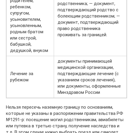
родителем,
родственника; — документ,
ребенком,
подтверждающий родство с
супругом,
болеющим родственником; —
усыновителем,
документ, подтверждающий
усыновленным,
право родственника
родным братом
проживать за границей.
или сестрой,
бабушкой,
дедушкой, внуком
документы принимающей
медицинской организации,
Лечение за
подтверждающие лечение (с
рубежом
указанием сроков лечения),
или документы, оформленные
Минздравом России
Нельзя пересечь наземную границу по основаниям,
которые не указаны в распоряжении правительства РФ
№1291-р: посещение могил родственникам, авиабилеты
или путевка в третью страну, получение наследства и
т.д. В этом случае нужно выбрать поезд или самолет.