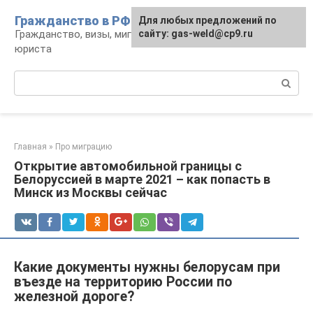
Перейти
Гражданство в РФ
Для любых предложений по
к
Гражданство, визы, миграция: консультации
сайту: gas-weld@cp9.ru
контенту
юриста
Поиск:
Главная
»
Про миграцию
Открытие автомобильной границы с
Белоруссией в марте 2021 – как попасть в
Минск из Москвы сейчас
Какие документы нужны белорусам при
въезде на территорию России по
железной дороге?