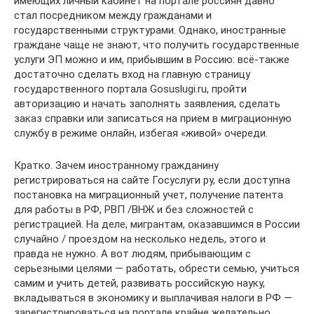
имеющих личный кабинет на портале россиян давно
стал посредником между гражданами и
государственными структурами. Однако, иностранные
граждане чаще не знают, что получить государственные
услуги ЭП можно и им, прибывшим в Россию: всё-также
достаточно сделать вход на главную страницу
государственного портала Gosuslugi.ru, пройти
авторизацию и начать заполнять заявления, сделать
заказ справки или записаться на прием в миграционную
службу в режиме онлайн, избегая «живой» очереди.
Кратко. Зачем иностранному гражданину
регистрироваться на сайте Госуслуги ру, если доступна
постановка на миграционный учет, получение патента
для работы в РФ, РВП /ВНЖ и без сложностей с
регистрацией. На деле, мигрантам, оказавшимся в России
случайно / проездом на несколько недель, этого и
правда не нужно. А вот людям, прибывающим с
серьезными целями — работать, обрести семью, учиться
самим и учить детей, развивать российскую науку,
вкладываться в экономику и выплачивая налоги в РФ —
зарегистрироваться на портале крайне желательно.