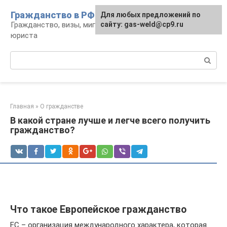
Перейти
Гражданство в РФ
Для любых предложений по
к
Гражданство, визы, миграция: консультации
сайту: gas-weld@cp9.ru
контенту
юриста
Поиск:
Главная
»
О гражданстве
В какой стране лучше и легче всего получить
гражданство?
Что такое Европейское гражданство
ЕС – организация международного характера, которая