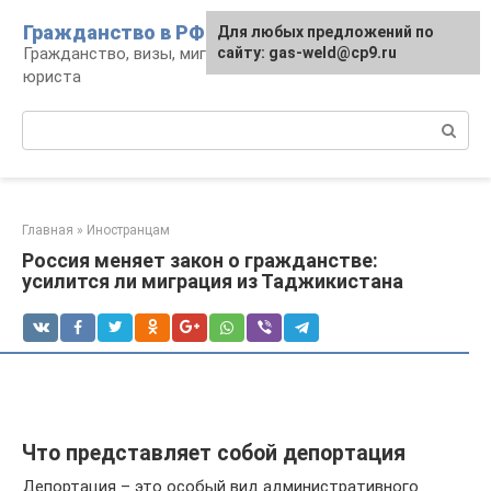
Перейти
Гражданство в РФ
Для любых предложений по
к
Гражданство, визы, миграция: консультации
сайту: gas-weld@cp9.ru
контенту
юриста
Поиск:
Главная
»
Иностранцам
Россия меняет закон о гражданстве:
усилится ли миграция из Таджикистана
Что представляет собой депортация
Депортация – это особый вид административного