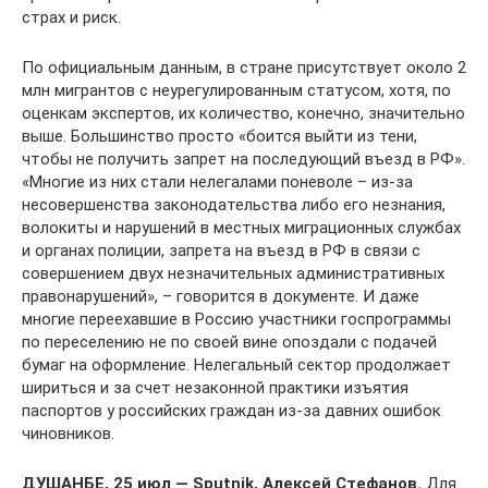
страх и риск.
По официальным данным, в стране присутствует около 2
млн мигрантов с неурегулированным статусом, хотя, по
оценкам экспертов, их количество, конечно, значительно
выше. Большинство просто «боится выйти из тени,
чтобы не получить запрет на последующий въезд в РФ».
«Многие из них стали нелегалами поневоле – из-за
несовершенства законодательства либо его незнания,
волокиты и нарушений в местных миграционных службах
и органах полиции, запрета на въезд в РФ в связи с
совершением двух незначительных административных
правонарушений», – говорится в документе. И даже
многие переехавшие в Россию участники госпрограммы
по переселению не по своей вине опоздали с подачей
бумаг на оформление. Нелегальный сектор продолжает
шириться и за счет незаконной практики изъятия
паспортов у российских граждан из-за давних ошибок
чиновников.
ДУШАНБЕ, 25 июл — Sputnik, Алексей Стефанов.
Для