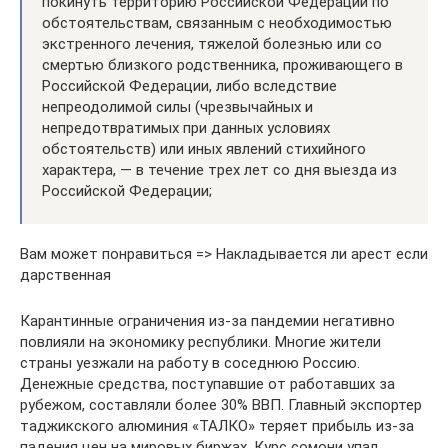
покинуть территорию Российской Федерации по
обстоятельствам, связанным с необходимостью
экстренного лечения, тяжелой болезнью или со
смертью близкого родственника, проживающего в
Российской Федерации, либо вследствие
непреодолимой силы (чрезвычайных и
непредотвратимых при данных условиях
обстоятельств) или иных явлений стихийного
характера, — в течение трех лет со дня выезда из
Российской Федерации;
Вам может понравиться => Накладывается ли арест если
дарственная
Карантинные ограничения из-за пандемии негативно
повлияли на экономику республики. Многие жители
страны уезжали на работу в соседнюю Россию.
Денежные средства, поступавшие от работавших за
рубежом, составляли более 30% ВВП. Главный экспортер
таджикского алюминия «ТАЛКО» теряет прибыль из-за
падения цен на мировых биржах. Курс сомони упал.