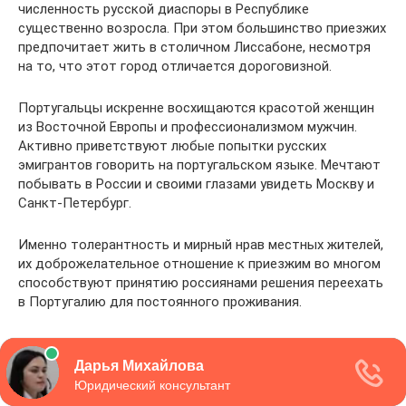
численность русской диаспоры в Республике
существенно возросла. При этом большинство приезжих
предпочитает жить в столичном Лиссабоне, несмотря
на то, что этот город отличается дороговизной.
Португальцы искренне восхищаются красотой женщин
из Восточной Европы и профессионализмом мужчин.
Активно приветствуют любые попытки русских
эмигрантов говорить на португальском языке. Мечтают
побывать в России и своими глазами увидеть Москву и
Санкт-Петербург.
Именно толерантность и мирный нрав местных жителей,
их доброжелательное отношение к приезжим во многом
способствуют принятию россиянами решения переехать
в Португалию для постоянного проживания.
Микель и Анна
По диплому машина двоюродная сестра Аня — менеджер
по туризму. После окончания университета она успела