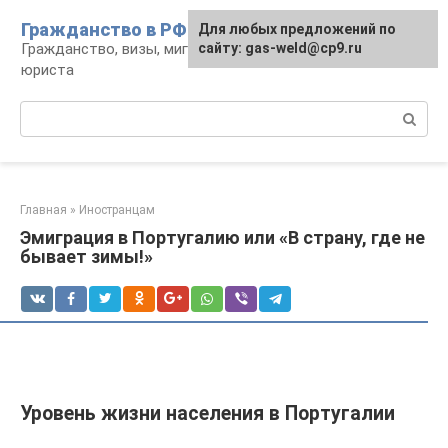
Перейти
Гражданство в РФ
Для любых предложений по
к
Гражданство, визы, миграция: консультации
сайту: gas-weld@cp9.ru
контенту
юриста
Поиск:
Главная
»
Иностранцам
Эмиграция в Португалию или «В страну, где не
бывает зимы!»
Уровень жизни населения в Португалии